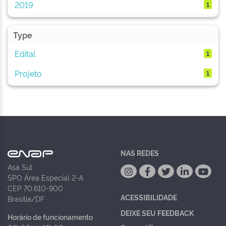
2019
1
Type
Edital
1
Projeto
1
NAS REDES
Asa Sul
SPO Área Especial 2-A
CEP 70.610-900
ACESSIBILIDADE
Brasília/DF
DEIXE SEU FEEDBACK
Horário de funcionamento