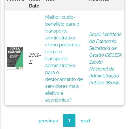
Date
Melhor custo-
benefício para o
transporte
Brasil. Ministério
administrativo:
da Economia.
como podemos
Secretaria de
tornar o
2019-
Gestão (SEGES)
;
transporte
11
Escola
administrativo
Nacional de
para o
Administração
deslocamento de
Pública (Brasil)
servidores mais
efetivo e
econômico?
previous
1
next