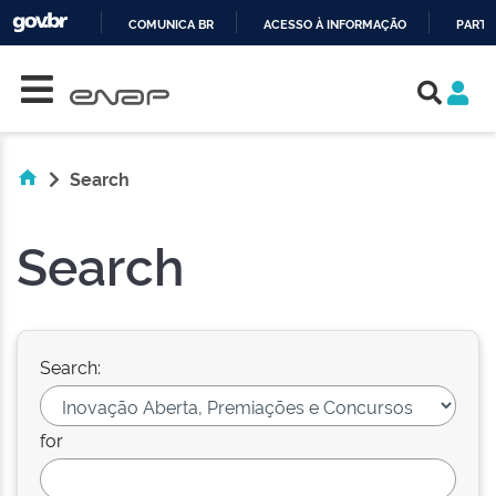
COMUNICA BR
ACESSO À INFORMAÇÃO
PARTI
Skip navigation
IR
PARA
O
CONTEÚDO
Search
Search
Search:
for