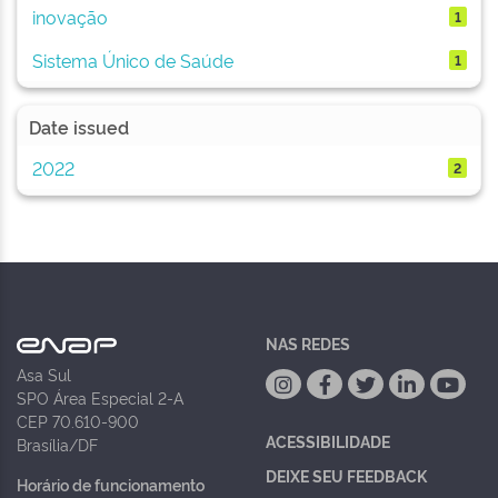
inovação
1
Sistema Único de Saúde
1
Date issued
2022
2
NAS REDES
Asa Sul
SPO Área Especial 2-A
CEP 70.610-900
ACESSIBILIDADE
Brasília/DF
DEIXE SEU FEEDBACK
Horário de funcionamento