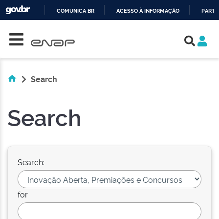
COMUNICA BR
ACESSO À INFORMAÇÃO
PARTI
Skip navigation
IR
PARA
O
CONTEÚDO
Search
Search
Search:
for