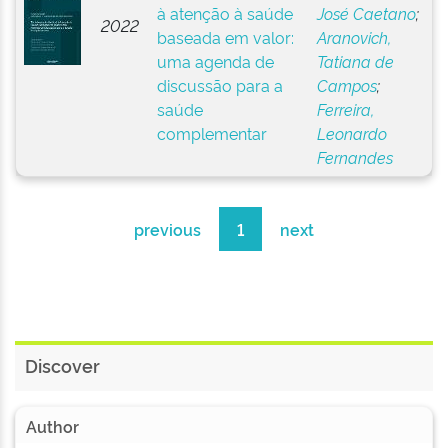
à atenção à saúde
José Caetano
;
2022
baseada em valor:
Aranovich,
uma agenda de
Tatiana de
discussão para a
Campos
;
saúde
Ferreira,
complementar
Leonardo
Fernandes
previous
1
next
Discover
Author