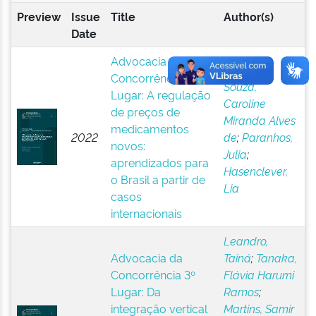
Preview
Issue
Title
Author(s)
Date
Advocacia da
Concorrência 1º
Souza,
Lugar: A regulação
Caroline
de preços de
Miranda Alves
medicamentos
2022
de
;
Paranhos,
novos:
Julia
;
aprendizados para
Hasenclever,
o Brasil a partir de
Lia
casos
internacionais
Leandro,
Advocacia da
Tainá
;
Tanaka,
Concorrência 3º
Flávia Harumi
Lugar: Da
Ramos
;
integração vertical
Martins, Samir