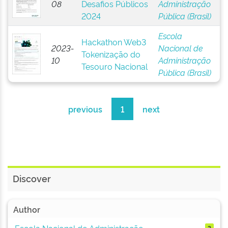
08
Desafios Públicos
Administração
2024
Pública (Brasil)
Escola
Hackathon Web3
2023-
Nacional de
Tokenização do
10
Administração
Tesouro Nacional
Pública (Brasil)
previous
1
next
Discover
Author
Escola Nacional de Administração ...
3