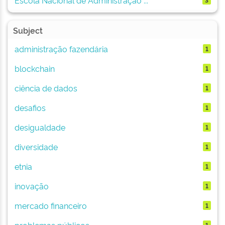
Subject
administração fazendária
1
blockchain
1
ciência de dados
1
desafios
1
desigualdade
1
diversidade
1
etnia
1
inovação
1
mercado financeiro
1
problemas públicos
1