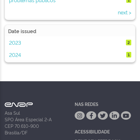
next >
Date issued
2023
2
2024
1
NAS REDES
Asa Sul
SPO Área Especial 2-A
CEP 70.610-900
ACESSIBILIDADE
Brasília/DF