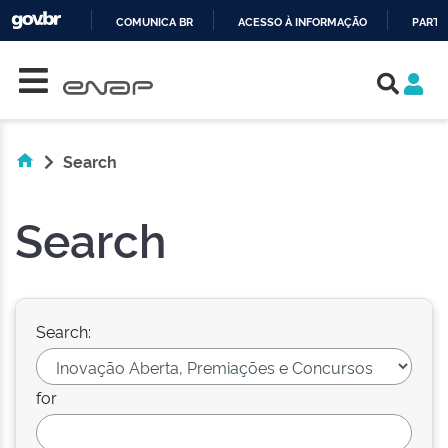
COMUNICA BR
ACESSO À INFORMAÇÃO
PARTI
Skip navigation
IR
PARA
O
CONTEÚDO
Search
Search
Search:
for