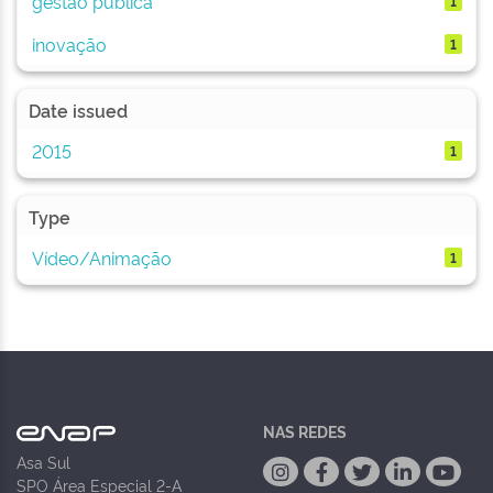
gestão pública
1
inovação
1
Date issued
2015
1
Type
Vídeo/Animação
1
NAS REDES
Asa Sul
SPO Área Especial 2-A