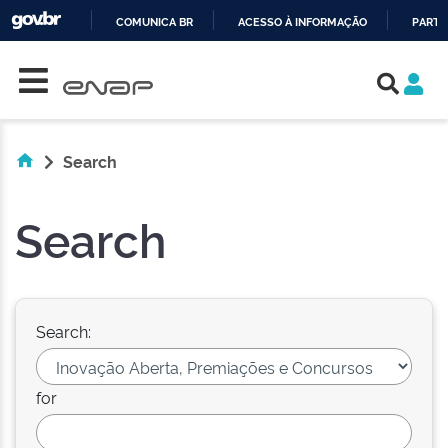
COMUNICA BR
ACESSO À INFORMAÇÃO
PARTI
Skip navigation
IR
PARA
O
CONTEÚDO
Search
Search
Search:
for