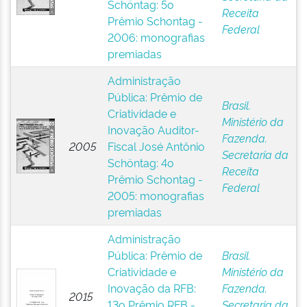
Schöntag: 5o
Receita
Prêmio Schontag -
Federal
2006: monografias
premiadas
Administração
Pública: Prêmio de
Brasil.
Criatividade e
Ministério da
Inovação Auditor-
Fazenda.
2005
Fiscal José Antônio
Secretaria da
Schöntag: 4o
Receita
Prêmio Schontag -
Federal
2005: monografias
premiadas
Administração
Pública: Prêmio de
Brasil.
Criatividade e
Ministério da
Inovação da RFB:
Fazenda.
2015
13o Prêmio RFB -
Secretaria da