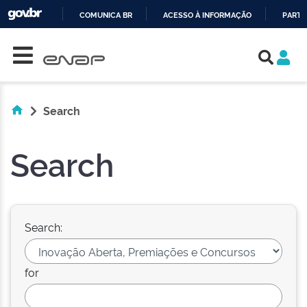
COMUNICA BR
ACESSO À INFORMAÇÃO
PARTI
Skip navigation
IR
PARA
O
CONTEÚDO
Search
Search
Search:
for