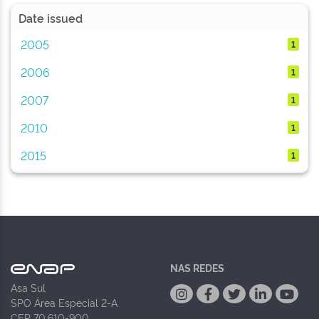
Date issued
2005
1
2006
1
2007
1
2010
1
2015
1
NAS REDES
Asa Sul
SPO Área Especial 2-A
CEP 70.610-900