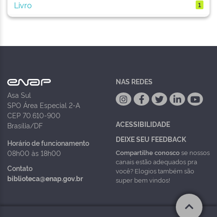
Livro
1
NAS REDES
Asa Sul
SPO Área Especial 2-A
CEP 70.610-900
ACESSIBILIDADE
Brasília/DF
DEIXE SEU FEEDBACK
Horário de funcionamento
Compartilhe conosco
se nossos
08h00 às 18h00
canais estão adequados pra
Contato
você? Elogios também são
biblioteca@enap.gov.br
super bem vindos!