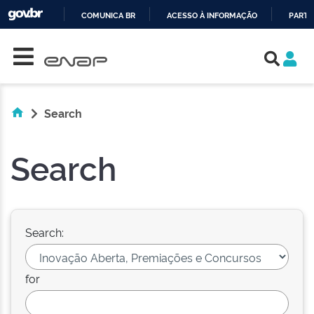
COMUNICA BR
ACESSO À INFORMAÇÃO
PARTI
Skip navigation
IR
PARA
O
CONTEÚDO
Search
Search
Search:
for