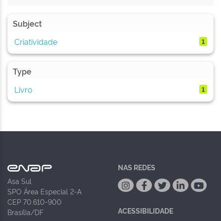
Subject
Criatividade
1
Type
Livro
1
NAS REDES
Asa Sul
SPO Área Especial 2-A
CEP 70.610-900
ACESSIBILIDADE
Brasília/DF