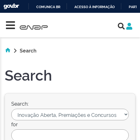
COMUNICA BR
ACESSO À INFORMAÇÃO
PARTI
Skip navigation
IR
PARA
O
CONTEÚDO
Search
Search
Search:
for