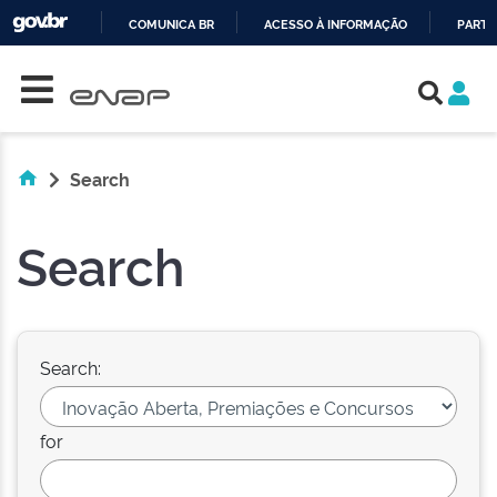
COMUNICA BR
ACESSO À INFORMAÇÃO
PARTI
Skip navigation
IR
PARA
O
CONTEÚDO
Search
Search
Search:
for