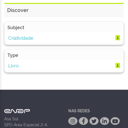
Discover
Subject
Criatividade
1
Type
Livro
1
NAS REDES
Asa Sul
SPO Área Especial 2-A