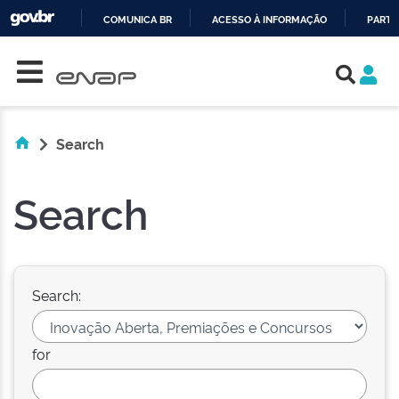
COMUNICA BR
ACESSO À INFORMAÇÃO
PARTI
Skip navigation
IR
PARA
O
CONTEÚDO
Search
Search
Search:
for