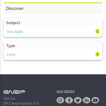
Discover
Subject
Inovação
1
Type
Livro
1
NAS REDES
Asa Sul
SPO Área Especial 2-A