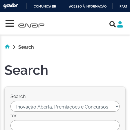
COMUNICA BR
ACESSO À INFORMAÇÃO
PARTI
Skip navigation
IR
PARA
O
CONTEÚDO
Search
Search
Search:
for