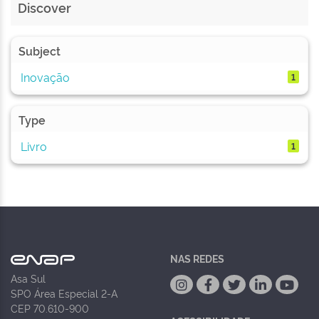
Discover
Subject
Inovação
1
Type
Livro
1
NAS REDES
Asa Sul
SPO Área Especial 2-A
CEP 70.610-900