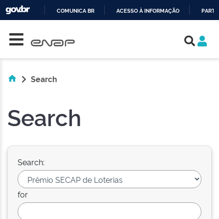
COMUNICA BR
ACESSO À INFORMAÇÃO
PARTI
Skip navigation
IR
PARA
O
CONTEÚDO
Search
Search
Search:
for