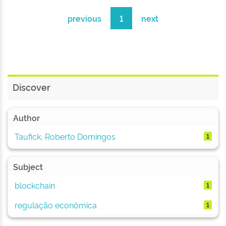
previous
1
next
Discover
Author
Taufick, Roberto Domingos
1
Subject
blockchain
1
regulação econômica
1