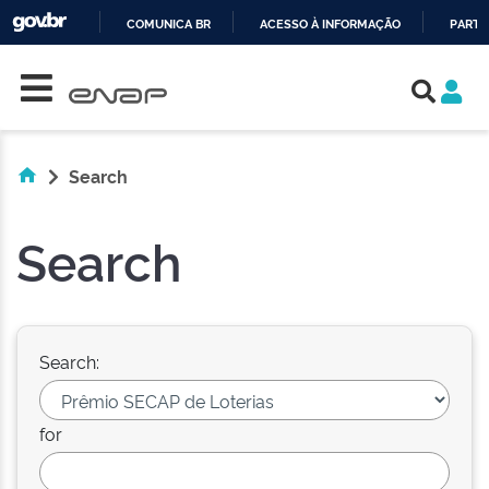
COMUNICA BR
ACESSO À INFORMAÇÃO
PARTI
Skip navigation
IR
PARA
O
CONTEÚDO
Search
Search
Search:
for