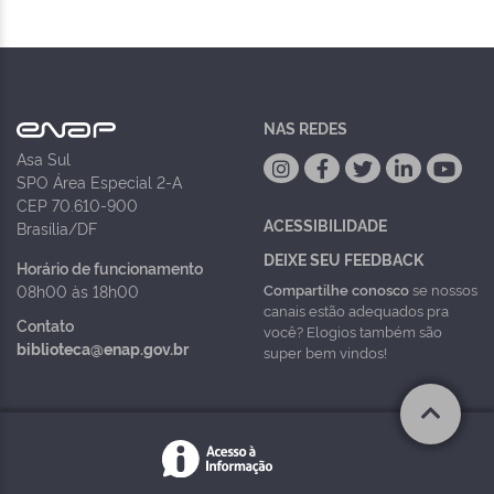
NAS REDES
Asa Sul
SPO Área Especial 2-A
CEP 70.610-900
ACESSIBILIDADE
Brasília/DF
DEIXE SEU FEEDBACK
Horário de funcionamento
Compartilhe conosco
se nossos
08h00 às 18h00
canais estão adequados pra
Contato
você? Elogios também são
biblioteca@enap.gov.br
super bem vindos!