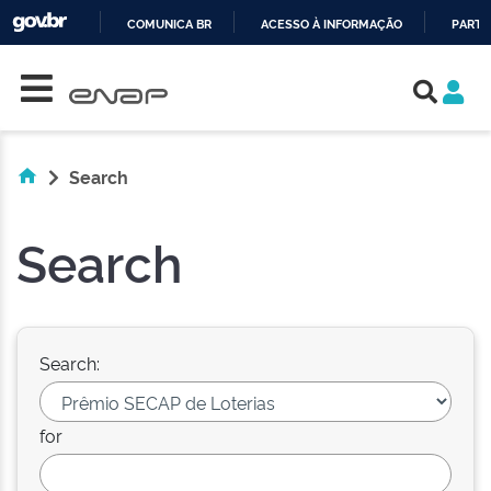
COMUNICA BR
ACESSO À INFORMAÇÃO
PARTI
Skip navigation
IR
PARA
O
CONTEÚDO
Search
Search
Search:
for