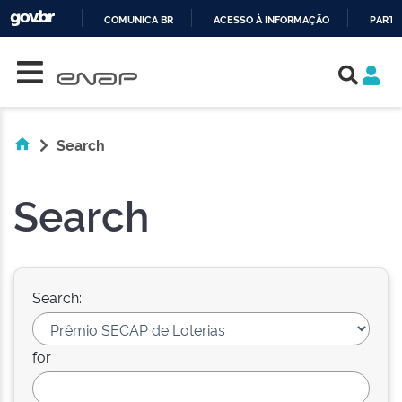
COMUNICA BR
ACESSO À INFORMAÇÃO
PARTI
Skip navigation
IR
PARA
O
CONTEÚDO
Search
Search
Search:
for