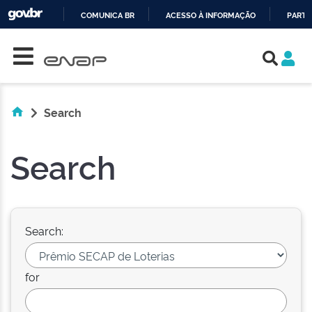
COMUNICA BR
ACESSO À INFORMAÇÃO
PARTI
Skip navigation
IR
PARA
O
CONTEÚDO
Search
Search
Search:
for