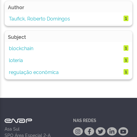
Author
Taufick, Roberto Domingos
1
Subject
blockchain
1
loteria
1
regulação econômica
1
NAS REDES
Asa Sul
SPO Área Especial 2-A