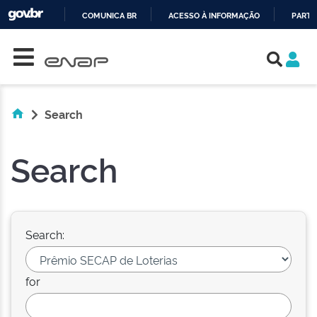
COMUNICA BR
ACESSO À INFORMAÇÃO
PARTI
Skip navigation
IR
PARA
O
CONTEÚDO
Search
Search
Search:
for