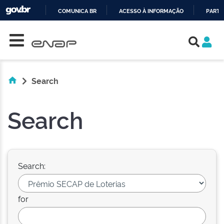
COMUNICA BR
ACESSO À INFORMAÇÃO
PARTI
Skip navigation
IR
PARA
O
CONTEÚDO
Search
Search
Search:
for