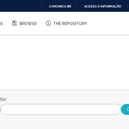
COMUNICA BR
ACESSO À INFORMAÇÃO
IR
PARA
ES
BROWSE
THE REPOSITORY
O
CONTEÚDO
for