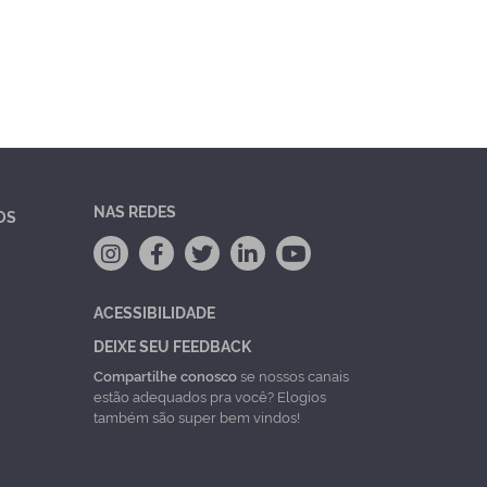
NAS REDES
OS
ACESSIBILIDADE
DEIXE SEU FEEDBACK
Compartilhe conosco
se nossos canais
estão adequados pra você? Elogios
também são super bem vindos!