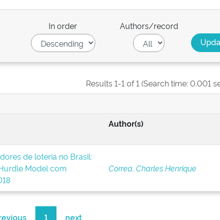
In order
Authors/record
Results 1-1 of 1 (Search time: 0.001 s
Author(s)
dores de loteria no Brasil:
 Hurdle Model com
Correa, Charles Henrique
018
revious
1
next