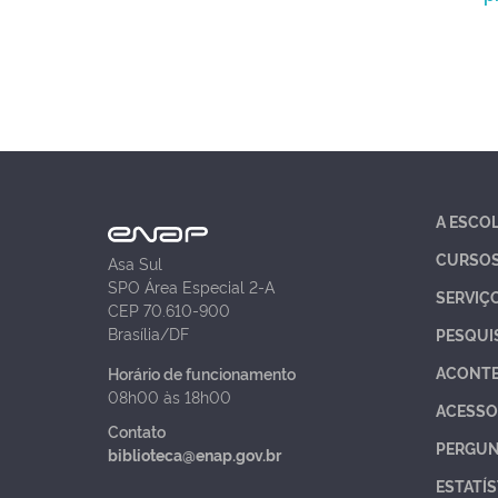
A ESCO
CURSO
Asa Sul
SPO Área Especial 2-A
SERVIÇ
CEP 70.610-900
Brasília/DF
PESQUI
ACONT
Horário de funcionamento
08h00 às 18h00
ACESSO
Contato
PERGUN
biblioteca@enap.gov.br
ESTATÍS