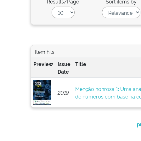
Results/Page
Sort items by
Item hits:
Preview
Issue
Title
Date
Menção honrosa 1: Uma análi
2019
de números com base na e
p