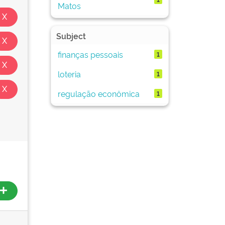
Matos
Subject
finanças pessoais
1
loteria
1
regulação econômica
1