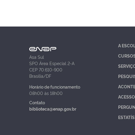
A ESCO
CURSO
Asa Sul
SPO Área Especial 2-A
SERVIÇ
CEP 70.610-900
Brasília/DF
PESQUI
ACONT
Horário de funcionamento
08h00 às 18h00
ACESSO
Contato
PERGUN
biblioteca@enap.gov.br
ESTATÍS