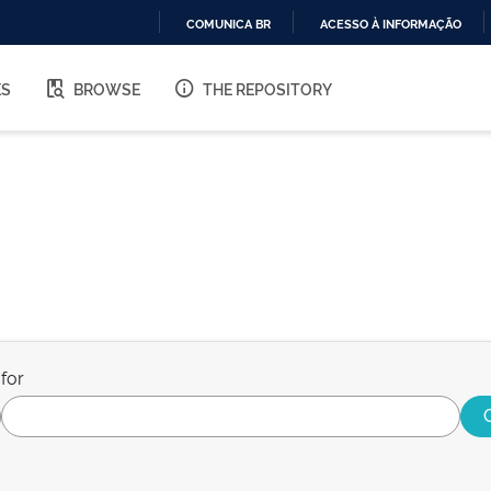
COMUNICA BR
ACESSO À INFORMAÇÃO
IR
PARA
ES
BROWSE
THE REPOSITORY
O
CONTEÚDO
for