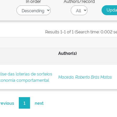
In order
Authors/record
Results 1-1 of 1 (Search time: 0.002 s
Author(s)
se das loterias de sorteios
Macedo, Roberto Brás Matos
conomia comportamental
revious
1
next