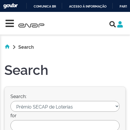
COMUNICA BR
ACESSO À INFORMAÇÃO
PARTI
Skip navigation
IR
PARA
O
CONTEÚDO
Search
Search
Search:
for