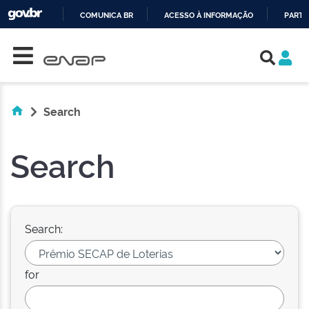
COMUNICA BR
ACESSO À INFORMAÇÃO
PARTI
Skip navigation
IR
PARA
O
CONTEÚDO
Search
Search
Search:
for