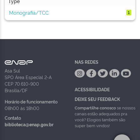
Type
Monografia/TCC
1
NAS REDES
Asa Sul
SPO Área Especial 2-A
CEP 70.610-900
ACESSIBILIDADE
Brasília/DF
DEIXE SEU FEEDBACK
Horário de funcionamento
Compartilhe conosco
se nossos
08h00 às 18h00
canais estão adequados pra
Contato
você? Elogios também são
biblioteca@enap.gov.br
super bem vindos!