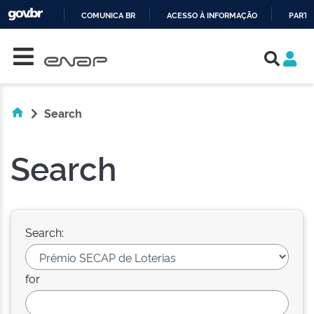
COMUNICA BR
ACESSO À INFORMAÇÃO
PARTI
Skip navigation
IR
PARA
O
CONTEÚDO
Search
Search
Search:
for