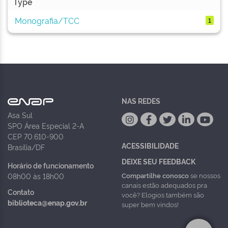
Type
Monografia/TCC
1
NAS REDES
Asa Sul
SPO Área Especial 2-A
CEP 70.610-900
ACESSIBILIDADE
Brasília/DF
DEIXE SEU FEEDBACK
Horário de funcionamento
Compartilhe conosco
se nossos
08h00 às 18h00
canais estão adequados pra
Contato
você? Elogios também são
biblioteca@enap.gov.br
super bem vindos!