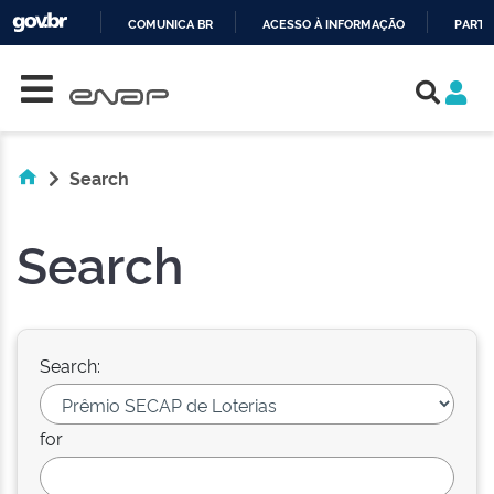
COMUNICA BR
ACESSO À INFORMAÇÃO
PARTI
Skip navigation
IR
PARA
O
CONTEÚDO
Search
Search
Search:
for