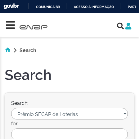
COMUNICA BR
ACESSO À INFORMAÇÃO
PARTI
Skip navigation
IR
PARA
O
CONTEÚDO
Search
Search
Search:
for