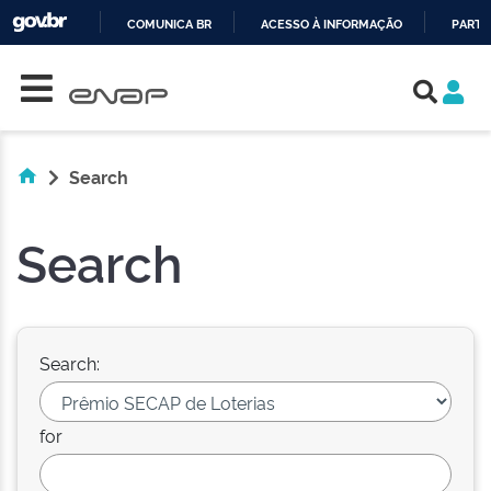
COMUNICA BR
ACESSO À INFORMAÇÃO
PARTI
Skip navigation
IR
PARA
O
CONTEÚDO
Search
Search
Search:
for