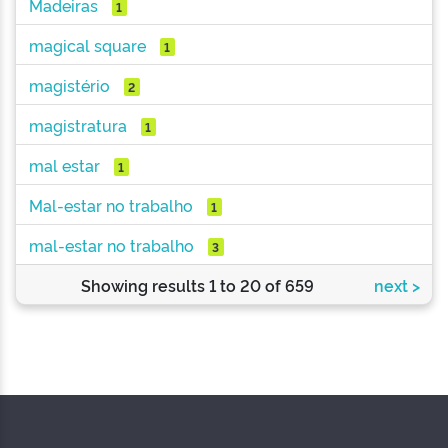
Madeiras
1
magical square
1
magistério
2
magistratura
1
mal estar
1
Mal-estar no trabalho
1
mal-estar no trabalho
3
Showing results 1 to 20 of 659
next >