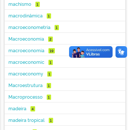
machismo
1
macrodinâmica
1
macroeconometria
1
Macroeconomia
2
macroeconomia
19
macroeconomic
1
macroeconomy
1
Macroestrutura
1
Macroprocesso
1
madeira
4
madeira tropical
1