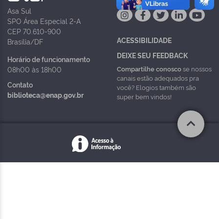
Asa Sul
SPO Área Especial 2-A
CEP 70.610-900
ACESSIBILIDADE
Brasília/DF
DEIXE SEU FEEDBACK
Horário de funcionamento
Compartilhe conosco
se nossos
08h00 às 18h00
canais estão adequados pra
Contato
você? Elogios também são
biblioteca@enap.gov.br
super bem vindos!