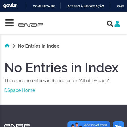
COMUNICA BR
ACESSO À INFORMAÇÃO
PARTI
Skip navigation
IR
PARA
O
CONTEÚDO
No Entries in Index
No Entries in Index
There are no entries in the index for "All of DSpace".
DSpace Home
NAS REDES