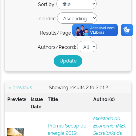
Sort by:
In order:
Results/Page
Authors/Record:
< previous
Showing results 2 to 2 of 2
Preview
Issue
Title
Author(s)
Date
Ministério da
Prêmio Secap de
Economia (ME),
energia 2019:
Secretaria de