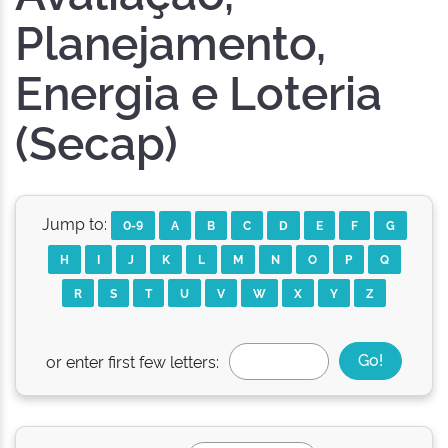
Planejamento,
Energia e Loteria
(Secap)
Jump to:
0-9
A
B
C
D
E
F
G
H
I
J
K
L
M
N
O
P
Q
R
S
T
U
V
W
X
Y
Z
or enter first few letters: