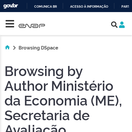
COMUNICA BR
ACESSO À INFORMAÇÃO
PARTI
Skip navigation
IR
PARA
O
CONTEÚDO
Browsing DSpace
Browsing by
Author Ministério
da Economia (ME),
Secretaria de
Avaliação,