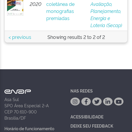
2020
coletânea de
Avaliação,
monografias
Planejamento,
premiadas
Energia e
Loteria (Secap)
< previous
Showing results 2 to 2 of 2
NAS REDES
Asa Sul
SPO Área Especial 2-A
CEP 70.610-900
ACESSIBILIDADE
Brasília/DF
DEIXE SEU FEEDBACK
Horário de funcionamento